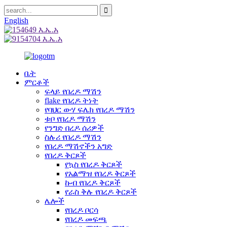
English
ቤት
ምርቶች
ፍላይ የበረዶ ማሽን
flake የበረዶ ትነት
የባህር ውሃ ፍሌክ የበረዶ ማሽን
ቱቦ የበረዶ ማሽን
የንግድ በረዶ ሰሪዎች
ስሉሪ የበረዶ ማሽን
የበረዶ ማሽኖችን አግድ
የበረዶ ቅርጾች
የኳስ የበረዶ ቅርጾች
የአልማዝ የበረዶ ቅርጾች
ኩብ የበረዶ ቅርጾች
የራስ ቅሉ የበረዶ ቅርጾች
ሌሎች
የበረዶ ቦርሳ
የበረዶ መፍጫ