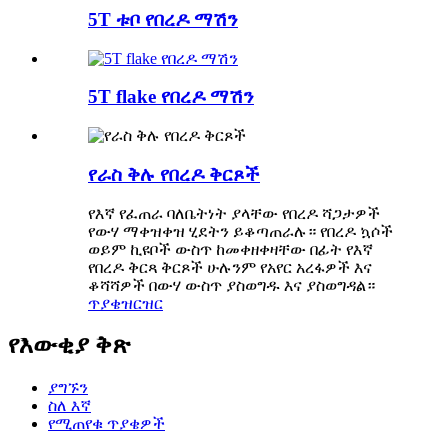
5T ቱቦ የበረዶ ማሽን
5T flake የበረዶ ማሽን
የራስ ቅሉ የበረዶ ቅርጾች
የእኛ የፈጠራ ባለቤትነት ያላቸው የበረዶ ሻጋታዎች
የውሃ ማቀዝቀዝ ሂደትን ይቆጣጠራሉ። የበረዶ ኳሶች
ወይም ኪዩቦች ውስጥ ከመቀዘቀዛቸው በፊት የእኛ
የበረዶ ቅርጻ ቅርጾች ሁሉንም የአየር አረፋዎች እና
ቆሻሻዎች በውሃ ውስጥ ያስወግዱ እና ያስወግዳል።
ጥያቄ
ዝርዝር
የእውቂያ ቅጽ
ያግኙን
ስለ እኛ
የሚጠየቁ ጥያቄዎች