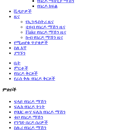
የበረዶ ማሸጊያ ማሽን
የበረዶ ክፍል
ቪዲዮዎች
ዜና
የኢንዱስትሪ ዜና
ቲዩብ የበረዶ ማሽን ዜና
Flake የበረዶ ማሽን ዜና
ኩብ የበረዶ ማሽን ዜና
የሚጠየቁ ጥያቄዎች
ስለ እኛ
ያግኙን
ቤት
ምርቶች
የበረዶ ቅርጾች
የራስ ቅሉ የበረዶ ቅርጾች
ምድቦች
ፍላይ የበረዶ ማሽን
ፍሌክ የበረዶ ትነት
የባህር ውሃ ፍሌክ የበረዶ ማሽን
ቱቦ የበረዶ ማሽን
የንግድ በረዶ ሰሪዎች
ስሉሪ የበረዶ ማሽን