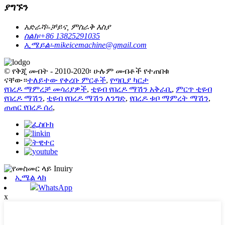
ያግኙን
አድራሻ፡-
ቻይና, ምስራቅ እስያ
ስልክ፡
+86 13825291035
ኢሜይል፡-
mikeicemachine@gmail.com
© የቅጂ መብት - 2010-2020፡ ሁሉም መብቶች የተጠበቁ
ናቸው።
ተለይተው የቀረቡ ምርቶች
,
የጣቢያ ካርታ
የበረዶ ማምረቻ መሳሪያዎች
,
ቲዩብ የበረዶ ማሽን አቅራቢ
,
ምርጥ ቲዩብ
የበረዶ ማሽን
,
ቲዩብ የበረዶ ማሽን ለንግድ
,
የበረዶ ቱቦ ማምረት ማሽን
,
ጠጠር የበረዶ ሰሪ
,
ኢሜል ላክ
WhatsApp
x