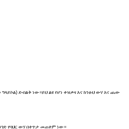
ግላይኮል) ድብልቅ ነው።ይህ ልዩ የሆነ ቀዝቃዛ እና ከንፁህ ውሃ እና ጨው
ገድ የባህር ውሃ በቀጥታ መጠቀም ነው።