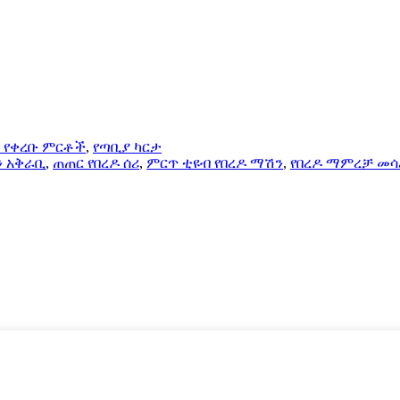
 የቀረቡ ምርቶች
,
የጣቢያ ካርታ
ን አቅራቢ
,
ጠጠር የበረዶ ሰሪ
,
ምርጥ ቲዩብ የበረዶ ማሽን
,
የበረዶ ማምረቻ መ