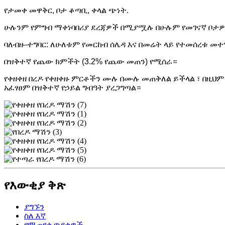
የታመቀ መዋቅር, ቦታ ቆጣቢ, ቀላል ጭነት.
ሁሉንም የምግብ ማቀነባበሪያ ደረጃዎች በሚያሟሉ በሁሉም የመገናኛ ቦታዎች
ባለብዙ-ተግባር: ለሁለቱም የመርከብ ሰሌዳ እና በመሬት ላይ የተመሰረቱ መ
በዝቅተኛ የጨው ክምችት (3.2% የጨው መጠን) የሚሰራ።
የቀዘቀዘ በረዶ የቀዘቀዙ ምርቶችን ሙሉ በሙሉ መጠቅለል ይችላል ፣ በዚህም
አፈፃፀም በዝቅተኛ የኃይል ግብዓት ያረጋግጣል።
የእውቂያ ቅጽ
ያግኙን
ስለ እኛ
የሚጠየቁ ጥያቄዎች