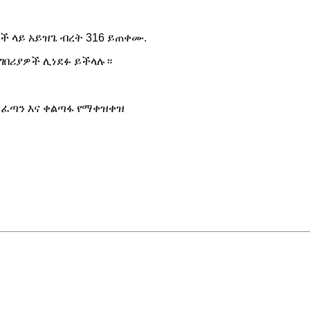
 ላይ አይዝጌ ብረት 316 ይጠቀሙ.
ተግበሪያዎች ሊነደፉ ይችላሉ።
 ፈጣን እና ቀልጣፋ የማቀዝቀዝ