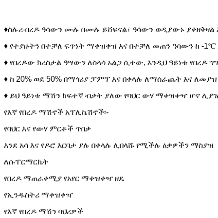
♦ስሉሪ-በረዶ ዓሳውን ሙሉ በሙሉ ይሸፍናል፣ ዓሳውን ወዲያውኑ ያቀዘቅዛል እና
♦ የተያዙትን በተቻለ ፍጥነት ማቀዝቀዝ እና በተቻለ መጠን ዓሳውን ከ -1℃ 
♦ የበረዶው ክሪስታል ዓሣውን ለስላሳ አልጋ ሲተው, እንዲህ ዓይነቱ የበረዶ ግ
♦ ከ 20% ወደ 50% በማጎሪያ ፓምፕ እና በቀላሉ ለማሰራጨት እና ለመ
♦ ይህ ዓይነቱ ማሽን ከፍተኛ ብቃት ያለው የባህር ውሃ ማቀዝቀዣ ሆኖ ሊያገ
የእኛ የበረዶ ማሽኖች አፕሊኬሽኖች፡-
የባህር እና የውሃ ምርቶች ጥበቃ
እንደ አሳ እና የዶሮ እርባታ ያሉ በቀላሉ ሊበላሹ የሚችሉ ዕቃዎችን ማስያዝ
ለሱፐርማርኬት
የበረዶ ማጠራቀሚያ የአየር ማቀዝቀዣ ዘዴ
የኢንዱስትሪ ማቀዝቀዣ
የእኛ የበረዶ ማሽን ባህሪዎች