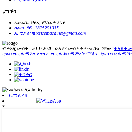
ያግኙን
አድራሻ፡-
ቻይና, ምስራቅ እስያ
ስልክ፡
+86 13825291035
ኢሜይል፡-
mikeicemachine@gmail.com
© የቅጂ መብት - 2010-2020፡ ሁሉም መብቶች የተጠበቁ ናቸው።
ተለይተው
ቲዩብ የበረዶ ማሽን ለንግድ
,
የበረዶ ቱቦ ማምረት ማሽን
,
ቲዩብ የበረዶ ማሽ
ኢሜል ላክ
WhatsApp
x