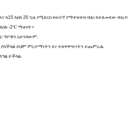
 ከ15 እስከ 20 ጊዜ የሚደርስ ከፍተኛ የማቀዝቀዝ ባህሪ ከተለመደው የበረዶ 
እስከ -2℃ ማቆየት።
ግር ዓሦቹን አይጎዳውም.
ያዝ ያስችላል ይህም ምርታማነትን እና ተለዋዋጭነትን ይጨምራል.
ለግል ይችላል.