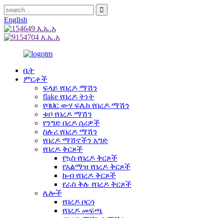
English
ቤት
ምርቶች
ፍላይ የበረዶ ማሽን
flake የበረዶ ትነት
የባህር ውሃ ፍሌክ የበረዶ ማሽን
ቱቦ የበረዶ ማሽን
የንግድ በረዶ ሰሪዎች
ስሉሪ የበረዶ ማሽን
የበረዶ ማሽኖችን አግድ
የበረዶ ቅርጾች
የኳስ የበረዶ ቅርጾች
የአልማዝ የበረዶ ቅርጾች
ኩብ የበረዶ ቅርጾች
የራስ ቅሉ የበረዶ ቅርጾች
ሌሎች
የበረዶ ቦርሳ
የበረዶ መፍጫ