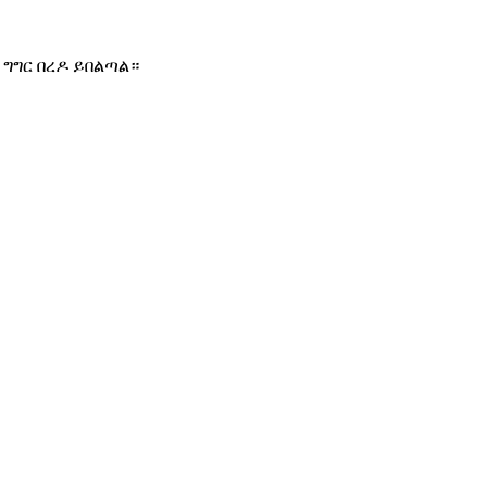
ግግር በረዶ ይበልጣል።