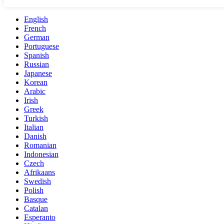
English
French
German
Portuguese
Spanish
Russian
Japanese
Korean
Arabic
Irish
Greek
Turkish
Italian
Danish
Romanian
Indonesian
Czech
Afrikaans
Swedish
Polish
Basque
Catalan
Esperanto