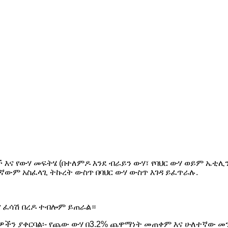
 እና የውሃ መፍትሄ (በተለምዶ እንደ ብራይን ውሃ፣ የባህር ውሃ ወይም ኤቲሊን 
ንኛውም አስፈላጊ ትኩረት ውስጥ በባህር ውሃ ውስጥ እገዳ ይፈጥራሉ.
እና ፈሳሽ በረዶ ተብሎም ይጠራል።
ዎችን ያቀርባል፡- የጨው ውሃ በ3.2% ጨዋማነት መጠቀም እና ሁለተኛው መን