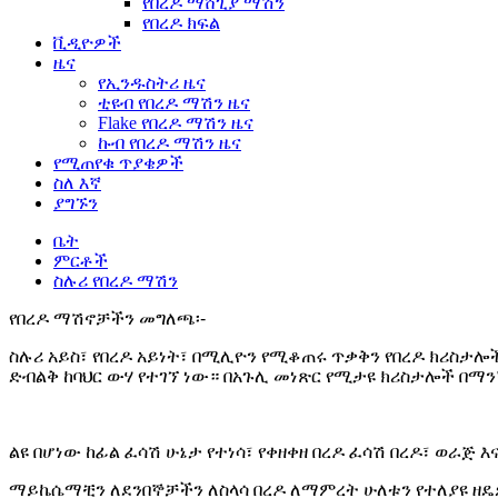
የበረዶ ማሸጊያ ማሽን
የበረዶ ክፍል
ቪዲዮዎች
ዜና
የኢንዱስትሪ ዜና
ቲዩብ የበረዶ ማሽን ዜና
Flake የበረዶ ማሽን ዜና
ኩብ የበረዶ ማሽን ዜና
የሚጠየቁ ጥያቄዎች
ስለ እኛ
ያግኙን
ቤት
ምርቶች
ስሉሪ የበረዶ ማሽን
የበረዶ ማሽኖቻችን መግለጫ፡-
ስሉሪ አይስ፣ የበረዶ አይነት፣ በሚሊዮን የሚቆጠሩ ጥቃቅን የበረዶ ክሪስታሎች
ድብልቅ ከባህር ውሃ የተገኘ ነው። በአጉሊ መነጽር የሚታዩ ክሪስታሎች በማ
ልዩ በሆነው ከፊል ፈሳሽ ሁኔታ የተነሳ፣ የቀዘቀዘ በረዶ ፈሳሽ በረዶ፣ ወራጅ 
ማይኬሴማቺን ለደንበኞቻችን ለስላሳ በረዶ ለማምረት ሁለቱን የተለያዩ ዘዴ