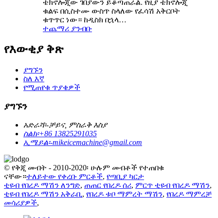
ቴክኖሎጂው ገበያውን ይቆጣጠራል. የዚያ ቴክኖሎጂ
ቁልፍ በሲስተሙ ውስጥ ስላለው የፈሳሽ አቅርቦት
ቁጥጥር ነው። ከዲስክ በኋላ…
ተጨማሪ ያንብቡ
የእውቂያ ቅጽ
ያግኙን
ስለ እኛ
የሚጠየቁ ጥያቄዎች
ያግኙን
አድራሻ፡-
ቻይና, ምስራቅ እስያ
ስልክ፡
+86 13825291035
ኢሜይል፡-
mikeicemachine@gmail.com
© የቅጂ መብት - 2010-2020፡ ሁሉም መብቶች የተጠበቁ
ናቸው።
ተለይተው የቀረቡ ምርቶች
,
የጣቢያ ካርታ
ቲዩብ የበረዶ ማሽን ለንግድ
,
ጠጠር የበረዶ ሰሪ
,
ምርጥ ቲዩብ የበረዶ ማሽን
,
ቲዩብ የበረዶ ማሽን አቅራቢ
,
የበረዶ ቱቦ ማምረት ማሽን
,
የበረዶ ማምረቻ
መሳሪያዎች
,