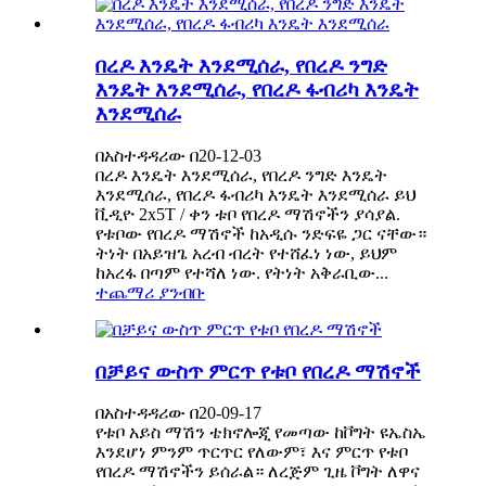
በረዶ እንዴት እንደሚሰራ, የበረዶ ንግድ
እንዴት እንደሚሰራ, የበረዶ ፋብሪካ እንዴት
እንደሚሰራ
በአስተዳዳሪው በ20-12-03
በረዶ እንዴት እንደሚሰራ, የበረዶ ንግድ እንዴት
እንደሚሰራ, የበረዶ ፋብሪካ እንዴት እንደሚሰራ ይህ
ቪዲዮ 2x5T / ቀን ቱቦ የበረዶ ማሽኖችን ያሳያል.
የቱቦው የበረዶ ማሽኖች ከአዲሱ ንድፍዬ ጋር ናቸው።
ትነት በአይዝጌ አረብ ብረት የተሸፈነ ነው, ይህም
ከአረፋ በጣም የተሻለ ነው. የትነት አቅራቢው...
ተጨማሪ ያንብቡ
በቻይና ውስጥ ምርጥ የቱቦ የበረዶ ማሽኖች
በአስተዳዳሪው በ20-09-17
የቱቦ አይስ ማሽን ቴክኖሎጂ የመጣው ከቮግት ዩኤስኤ
እንደሆነ ምንም ጥርጥር የለውም፣ እና ምርጥ የቱቦ
የበረዶ ማሽኖችን ይሰራል። ለረጅም ጊዜ ቮግት ለዋና