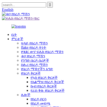
English
ቤት
ምርቶች
ፍላይ የበረዶ ማሽን
flake የበረዶ ትነት
የባህር ውሃ ፍሌክ የበረዶ ማሽን
ቱቦ የበረዶ ማሽን
የንግድ በረዶ ሰሪዎች
ስሉሪ የበረዶ ማሽን
የበረዶ ማሽኖችን አግድ
የበረዶ ቅርጾች
የኳስ የበረዶ ቅርጾች
የአልማዝ የበረዶ ቅርጾች
ኩብ የበረዶ ቅርጾች
የራስ ቅሉ የበረዶ ቅርጾች
ሌሎች
የበረዶ ቦርሳ
የበረዶ መፍጫ