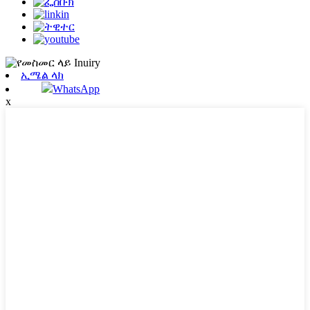
ኢሜል ላክ
WhatsApp
x