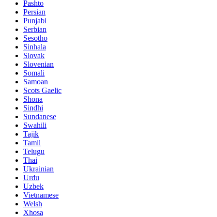
Pashto
Persian
Punjabi
Serbian
Sesotho
Sinhala
Slovak
Slovenian
Somali
Samoan
Scots Gaelic
Shona
Sindhi
Sundanese
Swahili
Tajik
Tamil
Telugu
Thai
Ukrainian
Urdu
Uzbek
Vietnamese
Welsh
Xhosa