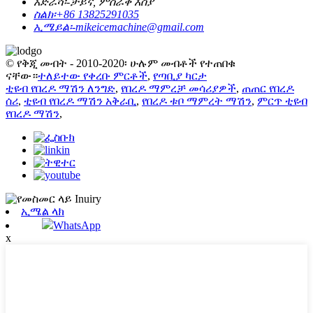
አድራሻ፡-
ቻይና, ምስራቅ እስያ
ስልክ፡
+86 13825291035
ኢሜይል፡-
mikeicemachine@gmail.com
© የቅጂ መብት - 2010-2020፡ ሁሉም መብቶች የተጠበቁ
ናቸው።
ተለይተው የቀረቡ ምርቶች
,
የጣቢያ ካርታ
ቲዩብ የበረዶ ማሽን ለንግድ
,
የበረዶ ማምረቻ መሳሪያዎች
,
ጠጠር የበረዶ
ሰሪ
,
ቲዩብ የበረዶ ማሽን አቅራቢ
,
የበረዶ ቱቦ ማምረት ማሽን
,
ምርጥ ቲዩብ
የበረዶ ማሽን
,
ኢሜል ላክ
WhatsApp
x