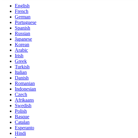
English
French
German
Portuguese
Spanish
Russian
Japanese
Korean
Arabic
Irish
Greek
Turkish
Italian
Danish
Romanian
Indonesian
Czech
Afrikaans
Swedish
Polish
Basque
Catalan
Esperanto
Hindi