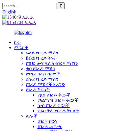
English
ቤት
ምርቶች
ፍላይ የበረዶ ማሽን
flake የበረዶ ትነት
የባህር ውሃ ፍሌክ የበረዶ ማሽን
ቱቦ የበረዶ ማሽን
የንግድ በረዶ ሰሪዎች
ስሉሪ የበረዶ ማሽን
የበረዶ ማሽኖችን አግድ
የበረዶ ቅርጾች
የኳስ የበረዶ ቅርጾች
የአልማዝ የበረዶ ቅርጾች
ኩብ የበረዶ ቅርጾች
የራስ ቅሉ የበረዶ ቅርጾች
ሌሎች
የበረዶ ቦርሳ
የበረዶ መፍጫ