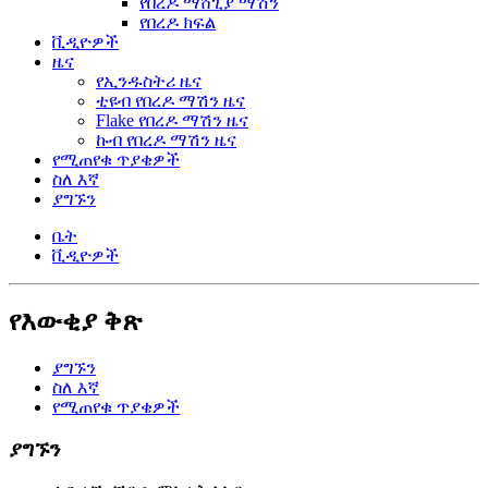
የበረዶ ማሸጊያ ማሽን
የበረዶ ክፍል
ቪዲዮዎች
ዜና
የኢንዱስትሪ ዜና
ቲዩብ የበረዶ ማሽን ዜና
Flake የበረዶ ማሽን ዜና
ኩብ የበረዶ ማሽን ዜና
የሚጠየቁ ጥያቄዎች
ስለ እኛ
ያግኙን
ቤት
ቪዲዮዎች
የእውቂያ ቅጽ
ያግኙን
ስለ እኛ
የሚጠየቁ ጥያቄዎች
ያግኙን