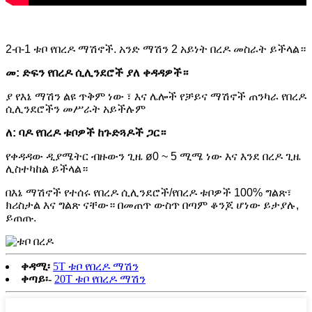
2-በ-1 ቱቦ የበረዶ ማሽኖች. አንድ ማሽን 2 አይነት በረዶ መስራት ይችላል።
መ: ድፍን የበረዶ ሲሊንደሮች ያለ ቀዳዳዎች።
ያ የእኔ ማሽን ልዩ ጥቅም ነው ፣ እና ሌሎች የቻይና ማሽኖች ጠንካራ የበረዶ
ሲሊንደሮችን መሥራት አይችሉም
ለ: ባዶ የበረዶ ቱቦዎች ከጉድጓዶች ጋር።
የቀዳዳው ዲያሜትር ብዙውን ጊዜ ø0 ~ 5 ሚሜ ነው እና እንደ በረዶ ጊዜ
ሊስተካከል ይችላል።
በእኔ ማሽኖች የተሰሩ የበረዶ ሲሊንደሮች/የበረዶ ቱቦዎች 100% ግልጽ፣
ክሪስታል እና ግልጽ ናቸው። በመጠጥ ውስጥ በጣም ቆንጆ ሆነው ይታያሉ,
ይጠጡ.
ቀዳሚ፡
5T ቱቦ የበረዶ ማሽን
ቀጣይ፡-
20T ቱቦ የበረዶ ማሽን