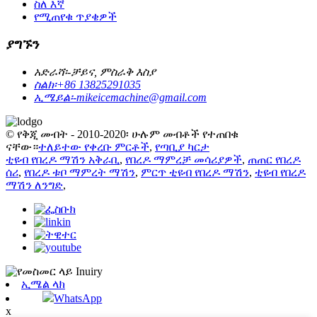
ስለ እኛ
የሚጠየቁ ጥያቄዎች
ያግኙን
አድራሻ፡-
ቻይና, ምስራቅ እስያ
ስልክ፡
+86 13825291035
ኢሜይል፡-
mikeicemachine@gmail.com
© የቅጂ መብት - 2010-2020፡ ሁሉም መብቶች የተጠበቁ
ናቸው።
ተለይተው የቀረቡ ምርቶች
,
የጣቢያ ካርታ
ቲዩብ የበረዶ ማሽን አቅራቢ
,
የበረዶ ማምረቻ መሳሪያዎች
,
ጠጠር የበረዶ
ሰሪ
,
የበረዶ ቱቦ ማምረት ማሽን
,
ምርጥ ቲዩብ የበረዶ ማሽን
,
ቲዩብ የበረዶ
ማሽን ለንግድ
,
ኢሜል ላክ
WhatsApp
x