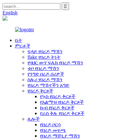
English
ቤት
ምርቶች
ፍላይ የበረዶ ማሽን
flake የበረዶ ትነት
የባህር ውሃ ፍሌክ የበረዶ ማሽን
ቱቦ የበረዶ ማሽን
የንግድ በረዶ ሰሪዎች
ስሉሪ የበረዶ ማሽን
የበረዶ ማሽኖችን አግድ
የበረዶ ቅርጾች
የኳስ የበረዶ ቅርጾች
የአልማዝ የበረዶ ቅርጾች
ኩብ የበረዶ ቅርጾች
የራስ ቅሉ የበረዶ ቅርጾች
ሌሎች
የበረዶ ቦርሳ
የበረዶ መፍጫ
የበረዶ ማሸጊያ ማሽን