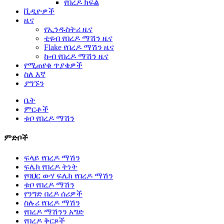
የበረዶ ክፍል
ቪዲዮዎች
ዜና
የኢንዱስትሪ ዜና
ቲዩብ የበረዶ ማሽን ዜና
Flake የበረዶ ማሽን ዜና
ኩብ የበረዶ ማሽን ዜና
የሚጠየቁ ጥያቄዎች
ስለ እኛ
ያግኙን
ቤት
ምርቶች
ቱቦ የበረዶ ማሽን
ምድቦች
ፍላይ የበረዶ ማሽን
ፍሌክ የበረዶ ትነት
የባህር ውሃ ፍሌክ የበረዶ ማሽን
ቱቦ የበረዶ ማሽን
የንግድ በረዶ ሰሪዎች
ስሉሪ የበረዶ ማሽን
የበረዶ ማሽንን አግድ
የበረዶ ቅርጾች