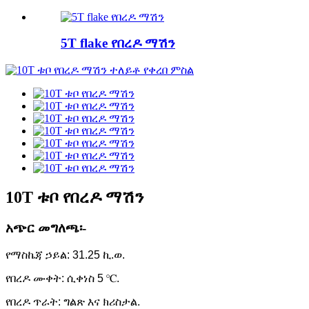
5T flake የበረዶ ማሽን
10T ቱቦ የበረዶ ማሽን
አጭር መግለጫ፡-
የማስኬጃ ኃይል: 31.25 ኪ.ወ.
የበረዶ ሙቀት: ሲቀነስ 5 ℃.
የበረዶ ጥራት: ግልጽ እና ክሪስታል.