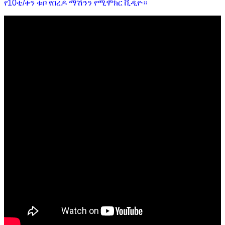
የ10ቲ/ቀን ቱቦ የበረዶ ማሽንን የሚሞክር ቪዲዮ።