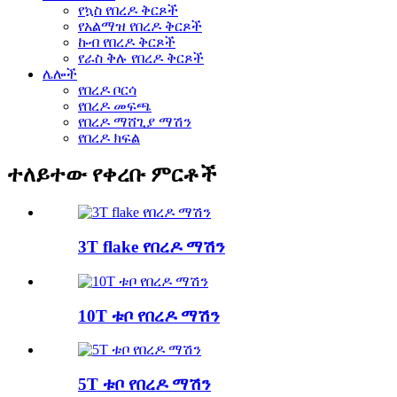
የኳስ የበረዶ ቅርጾች
የአልማዝ የበረዶ ቅርጾች
ኩብ የበረዶ ቅርጾች
የራስ ቅሉ የበረዶ ቅርጾች
ሌሎች
የበረዶ ቦርሳ
የበረዶ መፍጫ
የበረዶ ማሸጊያ ማሽን
የበረዶ ክፍል
ተለይተው የቀረቡ ምርቶች
3T flake የበረዶ ማሽን
10T ቱቦ የበረዶ ማሽን
5T ቱቦ የበረዶ ማሽን