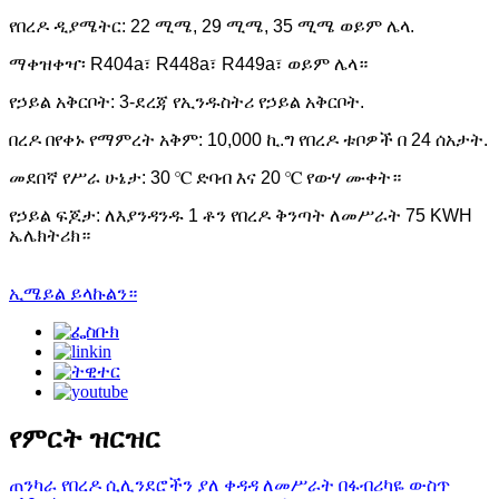
የበረዶ ዲያሜትር: 22 ሚሜ, 29 ሚሜ, 35 ሚሜ ወይም ሌላ.
ማቀዝቀዣ፡ R404a፣ R448a፣ R449a፣ ወይም ሌላ።
የኃይል አቅርቦት: 3-ደረጃ የኢንዱስትሪ የኃይል አቅርቦት.
በረዶ በየቀኑ የማምረት አቅም: 10,000 ኪ.ግ የበረዶ ቱቦዎች በ 24 ሰአታት.
መደበኛ የሥራ ሁኔታ: 30 ℃ ድባብ እና 20 ℃ የውሃ ሙቀት።
የኃይል ፍጆታ: ለእያንዳንዱ 1 ቶን የበረዶ ቅንጣት ለመሥራት 75 KWH
ኤሌክትሪክ።
ኢሜይል ይላኩልን።
የምርት ዝርዝር
ጠንካራ የበረዶ ሲሊንደሮችን ያለ ቀዳዳ ለመሥራት በፋብሪካዬ ውስጥ