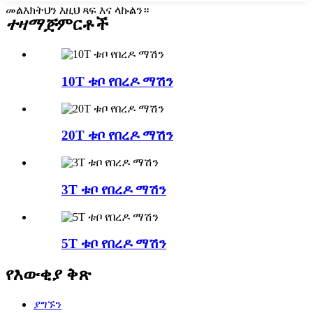
መልእክትህን እዚህ ጻፍ እና ላኩልን።
ተዛማጅ
ምርቶች
10T ቱቦ የበረዶ ማሽን
20T ቱቦ የበረዶ ማሽን
3T ቱቦ የበረዶ ማሽን
5T ቱቦ የበረዶ ማሽን
የእውቂያ ቅጽ
ያግኙን