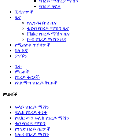
የበረዶ ማሸጊያ ማሽን
የበረዶ ክፍል
ቪዲዮዎች
ዜና
የኢንዱስትሪ ዜና
ቲዩብ የበረዶ ማሽን ዜና
Flake የበረዶ ማሽን ዜና
ኩብ የበረዶ ማሽን ዜና
የሚጠየቁ ጥያቄዎች
ስለ እኛ
ያግኙን
ቤት
ምርቶች
የበረዶ ቅርጾች
የአልማዝ የበረዶ ቅርጾች
ምድቦች
ፍላይ የበረዶ ማሽን
ፍሌክ የበረዶ ትነት
የባህር ውሃ ፍሌክ የበረዶ ማሽን
ቱቦ የበረዶ ማሽን
የንግድ በረዶ ሰሪዎች
ስሉሪ የበረዶ ማሽን