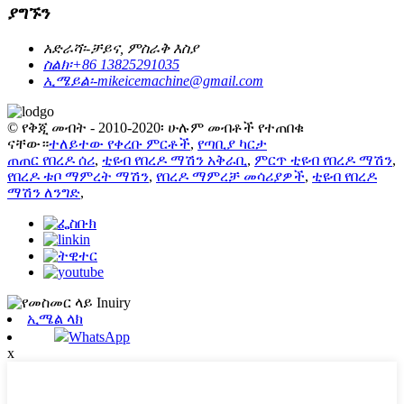
ያግኙን
አድራሻ፡-
ቻይና, ምስራቅ እስያ
ስልክ፡
+86 13825291035
ኢሜይል፡-
mikeicemachine@gmail.com
© የቅጂ መብት - 2010-2020፡ ሁሉም መብቶች የተጠበቁ
ናቸው።
ተለይተው የቀረቡ ምርቶች
,
የጣቢያ ካርታ
ጠጠር የበረዶ ሰሪ
,
ቲዩብ የበረዶ ማሽን አቅራቢ
,
ምርጥ ቲዩብ የበረዶ ማሽን
,
የበረዶ ቱቦ ማምረት ማሽን
,
የበረዶ ማምረቻ መሳሪያዎች
,
ቲዩብ የበረዶ
ማሽን ለንግድ
,
ኢሜል ላክ
WhatsApp
x