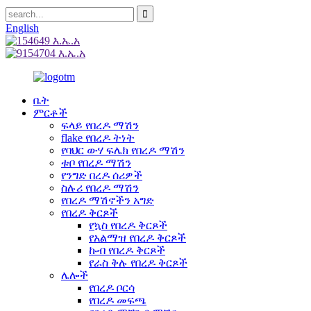
English
ቤት
ምርቶች
ፍላይ የበረዶ ማሽን
flake የበረዶ ትነት
የባህር ውሃ ፍሌክ የበረዶ ማሽን
ቱቦ የበረዶ ማሽን
የንግድ በረዶ ሰሪዎች
ስሉሪ የበረዶ ማሽን
የበረዶ ማሽኖችን አግድ
የበረዶ ቅርጾች
የኳስ የበረዶ ቅርጾች
የአልማዝ የበረዶ ቅርጾች
ኩብ የበረዶ ቅርጾች
የራስ ቅሉ የበረዶ ቅርጾች
ሌሎች
የበረዶ ቦርሳ
የበረዶ መፍጫ