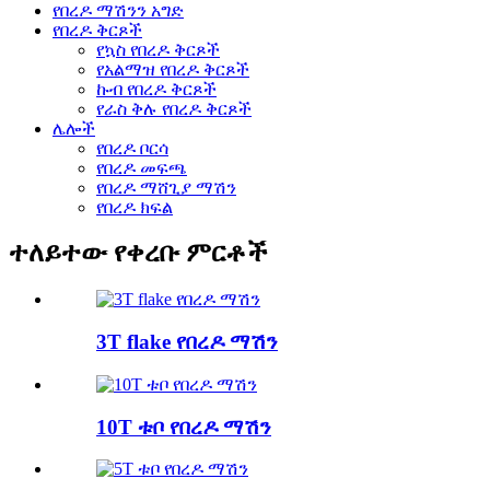
የበረዶ ማሽንን አግድ
የበረዶ ቅርጾች
የኳስ የበረዶ ቅርጾች
የአልማዝ የበረዶ ቅርጾች
ኩብ የበረዶ ቅርጾች
የራስ ቅሉ የበረዶ ቅርጾች
ሌሎች
የበረዶ ቦርሳ
የበረዶ መፍጫ
የበረዶ ማሸጊያ ማሽን
የበረዶ ክፍል
ተለይተው የቀረቡ ምርቶች
3T flake የበረዶ ማሽን
10T ቱቦ የበረዶ ማሽን