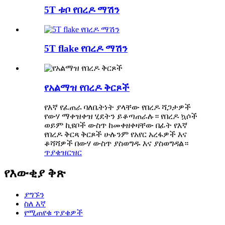
5T ቱቦ የበረዶ ማሽን
5T flake የበረዶ ማሽን
የአልማዝ የበረዶ ቅርጾች
የእኛ የፈጠራ ባለቤትነት ያላቸው የበረዶ ሻጋታዎች
የውሃ ማቀዝቀዝ ሂደትን ይቆጣጠራሉ። የበረዶ ኳሶች
ወይም ኪዩቦች ውስጥ ከመቀዘቀዛቸው በፊት የእኛ
የበረዶ ቅርጻ ቅርጾች ሁሉንም የአየር አረፋዎች እና
ቆሻሻዎች በውሃ ውስጥ ያስወግዱ እና ያስወግዳል።
ጥያቄ
ዝርዝር
የእውቂያ ቅጽ
ያግኙን
ስለ እኛ
የሚጠየቁ ጥያቄዎች