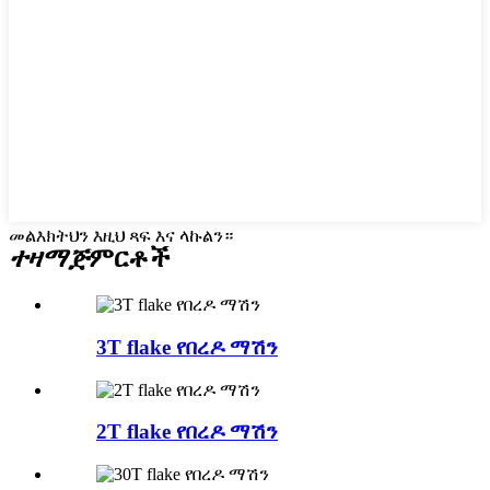
መልእክትህን እዚህ ጻፍ እና ላኩልን።
ተዛማጅ
ምርቶች
3T flake የበረዶ ማሽን
2T flake የበረዶ ማሽን